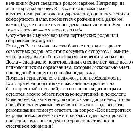
нелишним будет съездить в роддом заранее. Например, на
день открытых дверей. Вы можете ознакомиться с
внутренними распорядками учреждения, оценить условия и
комфортность палат, пообщаться с роженицами. Даже не
важно, будете в итоге именно здесь рожать или нет. Ведь это
тоже «галочка» — « я и это сделала!».
Обсуждение с мужем варианта партнерских родов или
сопровождения доулой.
Если для Вас психологически больше подходит вариант
совместных родов, это стоит обсудить с супругом. Помните,
что партнеру важно быть готовым физически и морально.
Доула – специально подготовленный специалист, чаще всего 
психологическим образованием, который досконально знает
про родовой процесс и способы поддержки.
Помощь перинатального психолога при необходимости.
Если при всей подготовке и желании настроиться на
благоприятный сценарий, этого не происходит и страхи
остаются, можно обратиться за консультацией к психологу.
Обычно нескольких консультаций бывает достаточно, чтобы
проработать ненужные негативные мысли. Надеюсь, эти
рекомендации помогут ответить на вопрос «Как настроиться
на роды психологически?» и подскажут идеи, как провести
последние чудесные недели в хорошем настроении и
счастливом ожидании!