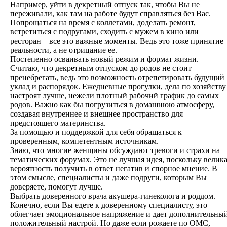
Например, уйти в декретный отпуск так, чтобы Вы не
переживали, как там на работе будут справляться без Вас.
Попрощаться на время с коллегами, доделать ремонт,
встретиться с подругами, сходить с мужем в кино или
ресторан – все это важные моменты. Ведь это тоже принятие
реальности, а не отрицание ее.
Постепенно осваивать новый режим и формат жизни.
Считаю, что декретным отпуском до родов не стоит
пренебрегать, ведь это возможность отрепетировать будущий
уклад и распорядок. Ежедневные прогулки, дела по хозяйству
настроят лучше, нежели плотный рабочий график до самых
родов. Важно как бы погрузиться в домашнюю атмосферу,
создавая внутреннее и внешнее пространство для
предстоящего материнства.
За помощью и поддержкой для себя обращаться к
проверенным, компетентным источникам.
Знаю, что многие женщины обсуждают тревоги и страхи на
тематических форумах. Это не лучшая идея, поскольку велик
вероятность получить в ответ негатив и спорное мнение. В
этом смысле, специалисты и даже подруги, которым Вы
доверяете, помогут лучше.
Выбрать доверенного врача акушера-гинеколога и роддом.
Конечно, если Вы едете к доверенному специалисту, это
облегчает эмоциональное напряжение и дает дополнительны
положительный настрой. Но даже если рожаете по ОМС,