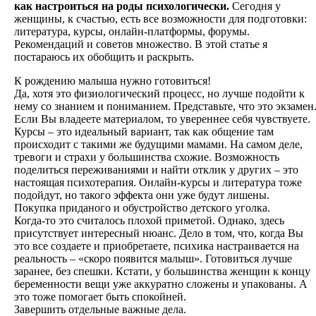
как настроиться на роды психологически.
Сегодня у
женщины, к счастью, есть все возможности для подготовки:
литература, курсы, онлайн-платформы, форумы.
Рекомендаций и советов множество. В этой статье я
постараюсь их обобщить и раскрыть.
К рождению малыша нужно готовиться!
Да, хотя это физиологический процесс, но лучше подойти к
нему со знанием и пониманием. Представьте, что это экзамен
Если Вы владеете материалом, то увереннее себя чувствуете.
Курсы – это идеальный вариант, так как общение там
происходит с такими же будущими мамами. На самом деле,
тревоги и страхи у большинства схожие. Возможность
поделиться переживаниями и найти отклик у других – это
настоящая психотерапия. Онлайн-курсы и литература тоже
подойдут, но такого эффекта они уже будут лишены.
Покупка приданого и обустройство детского уголка.
Когда-то это считалось плохой приметой. Однако, здесь
присутствует интересный нюанс. Дело в том, что, когда Вы
это все создаете и приобретаете, психика настраивается на
реальность – «скоро появится малыш». Готовиться лучше
заранее, без спешки. Кстати, у большинства женщин к концу
беременности вещи уже аккуратно сложены и упакованы. А
это тоже помогает быть спокойней.
Завершить отдельные важные дела.