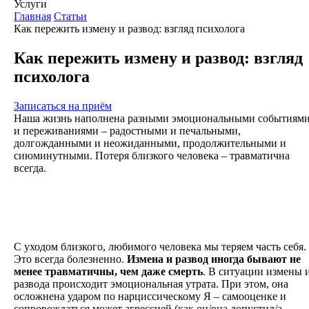
Услуги
Главная
Статьи
Как пережить измену и развод: взгляд психолога
Как пережить измену и развод: взгляд
психолога
Записаться на приём
Наша жизнь наполнена разными эмоциональными событиям
и переживаниями – радостными и печальными,
долгожданными и неожиданными, продолжительными и
сиюминутными. Потеря близкого человека – травматична
всегда.
С уходом близкого, любимого человека мы теряем часть себя.
Это всегда болезненно.
Измена и развод иногда бывают не
менее травматичны, чем даже смерть
. В ситуации измены 
развода происходит эмоциональная утрата. При этом, она
осложнена ударом по нарциссическому Я – самооценке и
сопровождаться может агрессией (как он/она допустил/а