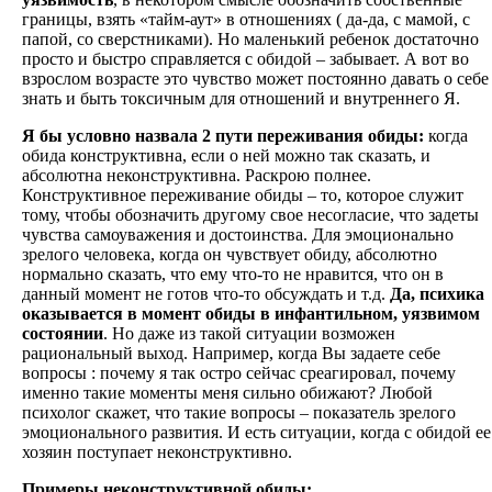
границы, взять «тайм-аут» в отношениях ( да-да, с мамой, с
папой, со сверстниками). Но маленький ребенок достаточно
просто и быстро справляется с обидой – забывает. А вот во
взрослом возрасте это чувство может постоянно давать о себе
знать и быть токсичным для отношений и внутреннего Я.
Я бы условно назвала 2 пути переживания обиды:
когда
обида конструктивна, если о ней можно так сказать, и
абсолютна неконструктивна. Раскрою полнее.
Конструктивное переживание обиды – то, которое служит
тому, чтобы обозначить другому свое несогласие, что задеты
чувства самоуважения и достоинства. Для эмоционально
зрелого человека, когда он чувствует обиду, абсолютно
нормально сказать, что ему что-то не нравится, что он в
данный момент не готов что-то обсуждать и т.д.
Да, психика
оказывается в момент обиды в инфантильном, уязвимом
состоянии
. Но даже из такой ситуации возможен
рациональный выход. Например, когда Вы задаете себе
вопросы : почему я так остро сейчас среагировал, почему
именно такие моменты меня сильно обижают? Любой
психолог скажет, что такие вопросы – показатель зрелого
эмоционального развития. И есть ситуации, когда с обидой ее
хозяин поступает неконструктивно.
Примеры неконструктивной обиды: