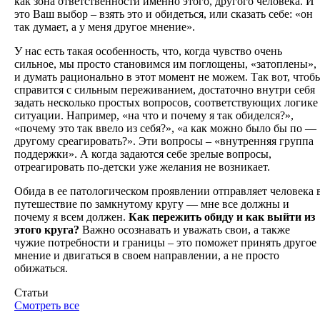
как зона ответственности именно этого, другого человека. И
это Ваш выбор – взять это и обидеться, или сказать себе: «он
так думает, а у меня другое мнение».
У нас есть такая особенность, что, когда чувство очень
сильное, мы просто становимся им поглощены, «затоплены»,
и думать рационально в этот момент не можем. Так вот, чтоб
справится с сильным переживанием, достаточно внутри себя
задать несколько простых вопросов, соответствующих логике
ситуации. Например, «на что и почему я так обиделся?»,
«почему это так ввело из себя?», «а как можно было бы по —
другому среагировать?». Эти вопросы – «внутренняя группа
поддержки». А когда задаются себе зрелые вопросы,
отреагировать по-детски уже желания не возникает.
Обида в ее патологическом проявлении отправляет человека 
путешествие по замкнутому кругу — мне все должны и
почему я всем должен.
Как пережить обиду и как выйти из
этого круга?
Важно осознавать и уважать свои, а также
чужие потребности и границы – это поможет принять другое
мнение и двигаться в своем направлении, а не просто
обижаться.
Статьи
Смотреть все