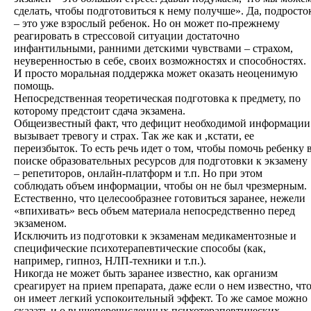
сделать, чтобы подготовиться к нему получше». Да, подросто
– это уже взрослый ребенок. Но он может по-прежнему
реагировать в стрессовой ситуации достаточно
инфантильными, ранними детскими чувствами – страхом,
неуверенностью в себе, своих возможностях и способностях.
И просто моральная поддержка может оказать неоценимую
помощь.
Непосредственная теоретическая подготовка к предмету, по
которому предстоит сдача экзамена.
Общеизвестный факт, что дефицит необходимой информации
вызывает тревогу и страх. Так же как и ,кстати, ее
переизбыток. То есть речь идет о том, чтобы помочь ребенку 
поиске образовательных ресурсов для подготовки к экзамену
– репетиторов, онлайн-платформ и т.п. Но при этом
соблюдать объем информации, чтобы он не был чрезмерным.
Естественно, что целесообразнее готовиться заранее, нежели
«впихивать» весь объем материала непосредственно перед
экзаменом.
Исключить из подготовки к экзаменам медикаментозные и
специфические психотерапевтические способы (как,
например, гипноз, НЛП-техники и т.п.).
Никогда не может быть заранее известно, как организм
среагирует на прием препарата, даже если о нем известно, чт
он имеет легкий успокоительный эффект. То же самое можно
сказать и о вышеперечисленных психотерапевтических