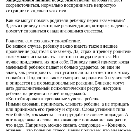
сосредоточиться, нормально воспринимать непростую
ситуацию и справляться с ней.
Как же могут помочь родители ребенку перед экзаменами?
Здесь я приведу некоторые рекомендации, которые, надеюсь,
помогут справиться с надвигающимся стрессом.
Родитель сам сохраняет спокойствие.
Во всяком случае, ребенку важно видеть такое внешнее
проявление родителя к экзамену. Да, страх и тревогу родител
тоже может испытывать – от этого никуда не деться. Но
лучше придержать их при себе. Приведу такой пример: когда
маленький ребенок падает и больно ударяется, он еще не
знает, как реагировать – испугаться ли или отнестись к этому
спокойно. Подросток также смотрит на родителей и учителей
и опирается на их эмоциональные реакции. Близкие могут
дать дополнительный психологический ресурс, настроив
ребенка на результат своей поддержкой.
«Контейнировать» тревожные чувства ребенка.
Иными словами, принимать, слышать ребенка, а не отрицать
или принижать его тревогу и страхи. Слова утешения типа
«не бойся!», «экзамены – это ерунда!» не совсем подходят. А
вот поддержка и слова, выражающие понимание, как раз то,
что надо. Например, можно сказать следующее – «Конечно,
экзамен – это большой стресс. Давай подумаем, что мы може