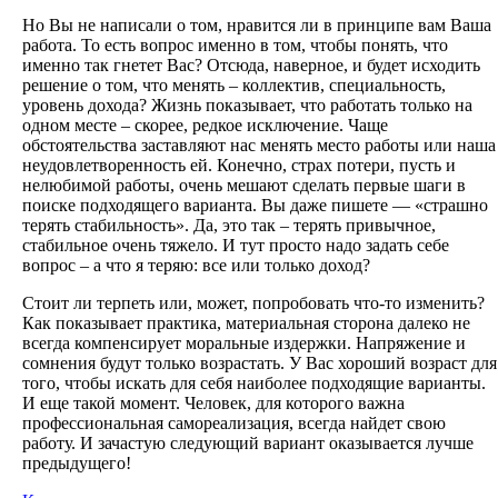
Но Вы не написали о том, нравится ли в принципе вам Ваша
работа. То есть вопрос именно в том, чтобы понять, что
именно так гнетет Вас? Отсюда, наверное, и будет исходить
решение о том, что менять – коллектив, специальность,
уровень дохода? Жизнь показывает, что работать только на
одном месте – скорее, редкое исключение. Чаще
обстоятельства заставляют нас менять место работы или наша
неудовлетворенность ей. Конечно, страх потери, пусть и
нелюбимой работы, очень мешают сделать первые шаги в
поиске подходящего варианта. Вы даже пишете — «страшно
терять стабильность». Да, это так – терять привычное,
стабильное очень тяжело. И тут просто надо задать себе
вопрос – а что я теряю: все или только доход?
Стоит ли терпеть или, может, попробовать что-то изменить?
Как показывает практика, материальная сторона далеко не
всегда компенсирует моральные издержки. Напряжение и
сомнения будут только возрастать. У Вас хороший возраст для
того, чтобы искать для себя наиболее подходящие варианты.
И еще такой момент. Человек, для которого важна
профессиональная самореализация, всегда найдет свою
работу. И зачастую следующий вариант оказывается лучше
предыдущего!