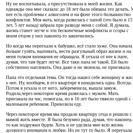
Ну не воспитывала, а присутствовала в моей жизни. Как
однажды она мне сказала: до 18 лет была обязана это делать. 
нее есть проблемы с алкоголем и на фоне этого большинство
конфликтов. Моя мать, когда развелась с папой (это было в 15
лет, 5 лет назад) забрала при разводе меня с собой. Я думала,
жизнь станет легче и эти бесконечные конфликты и ссоры с
моим отцом у них наконец-то закончились.
Но когда мы переехали к бабушке, всё стало хуже. Она начала
больше гулять, выпивать, вести разгульный образ жизни и на
меня толком внимания не обращала. Я уехала от нее к папе,
думая, что там будет легче. Все таки папа не такой. Ей было
собственно наплевать. Она даже и не звонила, не приезжала.
Папа это отдельная тема. Он тогда нашел себе женщину и жи
у нее. Ну, вообщем, в его квартире я находилась одна. Всегда.
Потом я уехала и от него, забеременела, вышла замуж.
Родила,через некоторое время развелась с мужем. Мать
приезжала на час, помогала, но в 16 лет было тяжело одной с
маленьким ребенком. Привозила еду.
Через некоторое время мы продали квартиру отца и решили с
мамой жить вместе. Я была безумно рада, думая, что наконец-
то как подружки будем. Хоть и не уделяла мне всю жизнь
должного внимания и любви. Но не тут то было. Я переехала