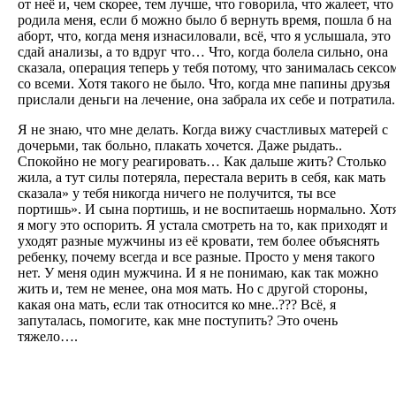
от неё и, чем скорее, тем лучше, что говорила, что жалеет, что
родила меня, если б можно было б вернуть время, пошла б на
аборт, что, когда меня изнасиловали, всё, что я услышала, это
сдай анализы, а то вдруг что… Что, когда болела сильно, она
сказала, операция теперь у тебя потому, что занималась сексо
со всеми. Хотя такого не было. Что, когда мне папины друзья
прислали деньги на лечение, она забрала их себе и потратила.
Я не знаю, что мне делать. Когда вижу счастливых матерей с
дочерьми, так больно, плакать хочется. Даже рыдать..
Спокойно не могу реагировать… Как дальше жить? Столько
жила, а тут силы потеряла, перестала верить в себя, как мать
сказала» у тебя никогда ничего не получится, ты все
портишь». И сына портишь, и не воспитаешь нормально. Хот
я могу это оспорить. Я устала смотреть на то, как приходят и
уходят разные мужчины из её кровати, тем более объяснять
ребенку, почему всегда и все разные. Просто у меня такого
нет. У меня один мужчина. И я не понимаю, как так можно
жить и, тем не менее, она моя мать. Но с другой стороны,
какая она мать, если так относится ко мне..??? Всё, я
запуталась, помогите, как мне поступить? Это очень
тяжело….