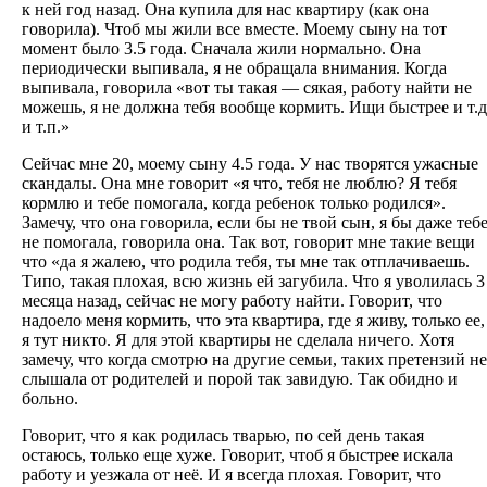
к ней год назад. Она купила для нас квартиру (как она
говорила). Чтоб мы жили все вместе. Моему сыну на тот
момент было 3.5 года. Сначала жили нормально. Она
периодически выпивала, я не обращала внимания. Когда
выпивала, говорила «вот ты такая — сякая, работу найти не
можешь, я не должна тебя вообще кормить. Ищи быстрее и т.д
и т.п.»
Сейчас мне 20, моему сыну 4.5 года. У нас творятся ужасные
скандалы. Она мне говорит «я что, тебя не люблю? Я тебя
кормлю и тебе помогала, когда ребенок только родился».
Замечу, что она говорила, если бы не твой сын, я бы даже теб
не помогала, говорила она. Так вот, говорит мне такие вещи
что «да я жалею, что родила тебя, ты мне так отплачиваешь.
Типо, такая плохая, всю жизнь ей загубила. Что я уволилась 3
месяца назад, сейчас не могу работу найти. Говорит, что
надоело меня кормить, что эта квартира, где я живу, только ее,
я тут никто. Я для этой квартиры не сделала ничего. Хотя
замечу, что когда смотрю на другие семьи, таких претензий не
слышала от родителей и порой так завидую. Так обидно и
больно.
Говорит, что я как родилась тварью, по сей день такая
остаюсь, только еще хуже. Говорит, чтоб я быстрее искала
работу и уезжала от неё. И я всегда плохая. Говорит, что