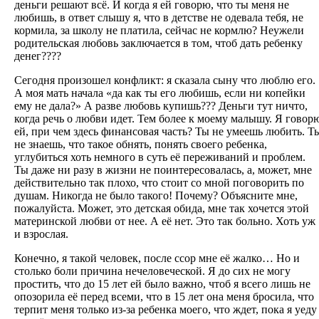
деньги решают всё. И когда я ей говорю, что ты меня не
любишь, в ответ слышу я, что в детстве не одевала тебя, не
кормила, за школу не платила, сейчас не кормлю? Неужели
родительская любовь заключается в том, чтоб дать ребенку
денег????
Сегодня произошел конфликт: я сказала сыну что люблю его.
А моя мать начала «да как ты его любишь, если ни копейки
ему не дала?» А разве любовь купишь??? Деньги тут ничто,
когда речь о любви идет. Тем более к моему малышу. Я говор
ей, при чем здесь финансовая часть? Ты не умеешь любить. Т
не знаешь, что такое обнять, понять своего ребенка,
углубиться хоть немного в суть её переживаний и проблем.
Ты даже ни разу в жизни не поинтересовалась, а, может, мне
действительно так плохо, что стоит со мной поговорить по
душам. Никогда не было такого! Почему? Объясните мне,
пожалуйста. Может, это детская обида, мне так хочется этой
материнской любви от нее. А её нет. Это так больно. Хоть уж
и взрослая.
Конечно, я такой человек, после ссор мне её жалко… Но и
столько боли причина нечеловеческой. Я до сих не могу
простить, что до 15 лет ей было важно, чтоб я всего лишь не
опозорила её перед всеми, что в 15 лет она меня бросила, что
терпит меня только из-за ребенка моего, что ждет, пока я уеду