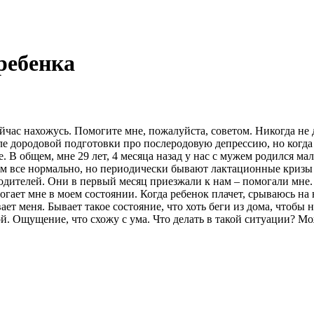
ребенка
йчас нахожусь. Помогите мне, пожалуйста, советом. Никогда не д
оле дородовой подготовки про послеродовую депрессию, но когда
е. В общем, мне 29 лет, 4 месяца назад у нас с мужем родился м
ем все нормально, но периодически бывают лактационные кризы 
одителей. Они в первый месяц приезжали к нам – помогали мне.
огает мне в моем состоянии. Когда ребенок плачет, срываюсь на 
ет меня. Бывает такое состояние, что хоть беги из дома, чтобы 
кой. Ощущение, что схожу с ума. Что делать в такой ситуации? М