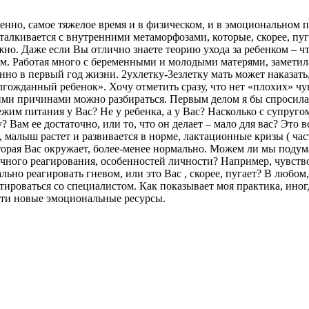
нно, самое тяжелое время и в физическом, и в эмоциональном пл
талкивается с внутренними метаморфозами, которые, скорее, пуг
о. Даже если Вы отлично знаете теорию ухода за ребенком – что
. Работая много с беременными и молодыми матерями, заметила
но в первый год жизни. 2ухлетку-3езлетку мать может наказать,
лгожданный ребенок». Хочу отметить сразу, что нет «плохих» чу
тими причинами можно разбираться. Первым делом я бы спросила 
жим питания у Вас? Не у ребенка, а у Вас? Насколько с супругом
? Вам ее достаточно, или то, что он делает – мало для вас? Это
 малыш растет и развивается в норме, лактационные кризы ( част
оторая Вас окружает, более-менее нормально. Можем ли мы подум
ного реагирования, особенностей личности? Например, чувство
ьно реагировать гневом, или это Вас , скорее, пугает? В любом, 
ироваться со специалистом. Как показывает моя практика, иног
йти новые эмоциональные ресурсы.