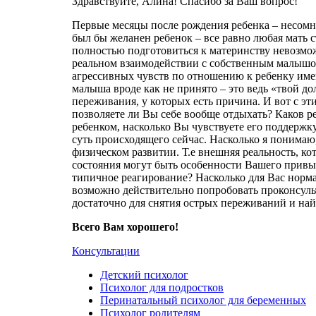
Здравствуйте, Алина! Спасибо за Ваш вопрос!
Первые месяцы после рождения ребенка – несомне
был бы желанен ребенок – все равно любая мать с
полностью подготовиться к материнству невозможн
реальном взаимодействии с собственным малышом
агрессивных чувств по отношению к ребенку имен
малыша вроде как не принято – это ведь «твой до
переживания, у которых есть причина. И вот с э
позволяете ли Вы себе вообще отдыхать? Каков ре
ребенком, насколько Вы чувствуете его поддержку
суть происходящего сейчас. Насколько я понимаю,
физическом развитии. Т.е внешняя реальность, к
состояния могут быть особенности Вашего привыч
типичное реагирование? Насколько для Вас нормал
возможно действительно попробовать проконсульт
достаточно для снятия острых переживаний и на
Всего Вам хорошего!
Консультации
Детский психолог
Психолог для подростков
Перинатальный психолог для беременных
Психолог родителям